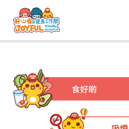
食好啲
吸煙