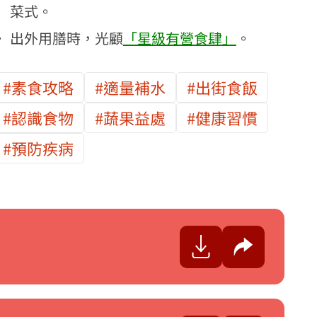
菜式。
出外用膳
時，光顧
「星級有營食肆」
。
#素食攻略
#適量補水
#出街食飯
#認識食物
#蔬果益處
#健康習慣
#預防疾病
分享