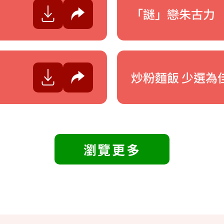
「謎」戀朱古力
分享
炒粉麵飯 少選為
分享
瀏覽更多