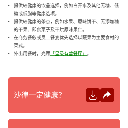
提供较健康的饮品选择，例如
白开水
及其他无糖、低
糖或低脂
等健康选项
。
提供较健康的
茶点
，例如水果、原味饼干、无添加糖
的干果、即食栗子及干烘原味果仁。
在
商务餐叙或员工餐宴优先选择以
蔬果为
主要
食材的
菜式。
外出用餐
时，光顾
「星级有营餐厅」
。
沙律一定健康？
分享